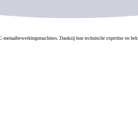
NC-metaalbewerkingsmachines. Dankzij hun technische expertise en be